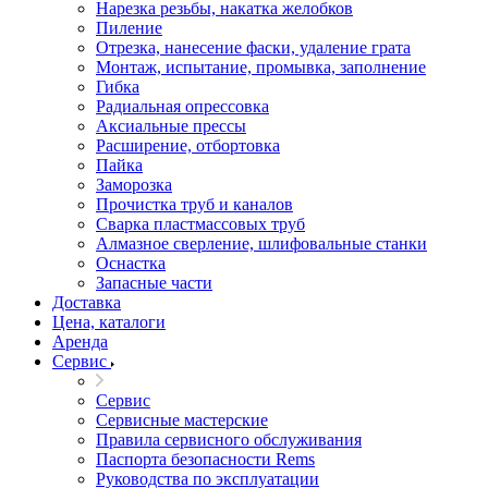
Нарезка резьбы, накатка желобков
Пиление
Отрезка, нанесение фаски, удаление грата
Монтаж, испытание, промывка, заполнение
Гибка
Радиальная опрессовка
Аксиальные прессы
Расширение, отбортовка
Пайка
Заморозка
Прочистка труб и каналов
Сварка пластмассовых труб
Алмазное сверление, шлифовальные станки
Оснастка
Запасные части
Доставка
Цена, каталоги
Аренда
Сервис
Сервис
Сервисные мастерские
Правила сервисного обслуживания
Паспорта безопасности Rems
Руководства по эксплуатации