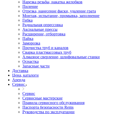
Нарезка резьбы, накатка желобков
Пиление
Отрезка, нанесение фаски, удаление грата
Монтаж, испытание, промывка, заполнение
Гибка
Радиальная опрессовка
Аксиальные прессы
Расширение, отбортовка
Пайка
Заморозка
Прочистка труб и каналов
Сварка пластмассовых труб
Алмазное сверление, шлифовальные станки
Оснастка
Запасные части
Доставка
Цена, каталоги
Аренда
Сервис
Сервис
Сервисные мастерские
Правила сервисного обслуживания
Паспорта безопасности Rems
Руководства по эксплуатации