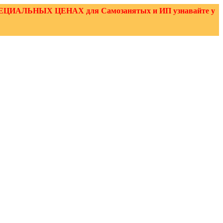
 О СПЕЦИАЛЬНЫХ ЦЕНАХ для Самозанятых и ИП узнавайте у