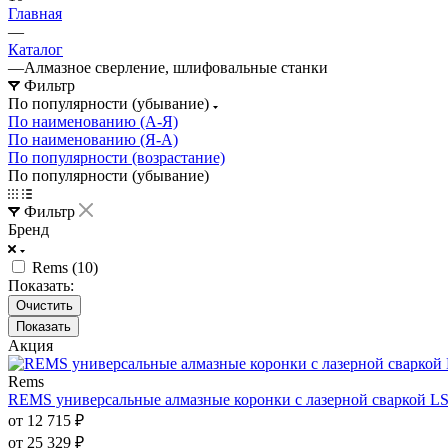
Главная
—
Каталог
—
Алмазное сверление, шлифовальные станки
Фильтр
По популярности (убывание)
По наименованию (А-Я)
По наименованию (Я-А)
По популярности (возрастание)
По популярности (убывание)
Фильтр
Бренд
Rems (
10
)
Показать:
Очистить
Акция
Rems
REMS универсальные алмазные коронки с лазерной сваркой L
от 12 715 ₽
от 25 329 ₽