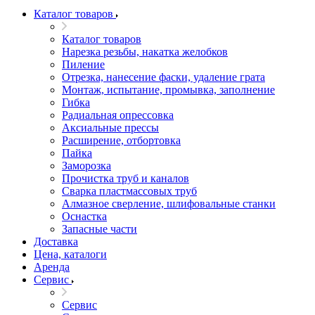
Каталог товаров
Каталог товаров
Нарезка резьбы, накатка желобков
Пиление
Отрезка, нанесение фаски, удаление грата
Монтаж, испытание, промывка, заполнение
Гибка
Радиальная опрессовка
Аксиальные прессы
Расширение, отбортовка
Пайка
Заморозка
Прочистка труб и каналов
Сварка пластмассовых труб
Алмазное сверление, шлифовальные станки
Оснастка
Запасные части
Доставка
Цена, каталоги
Аренда
Сервис
Сервис