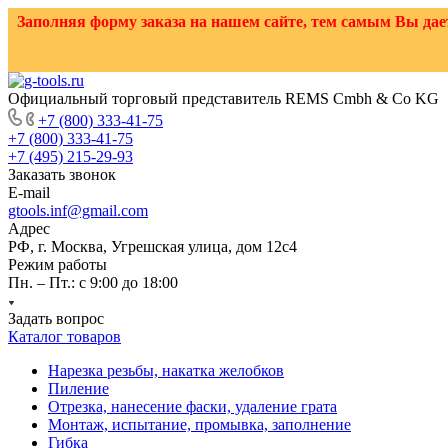
Заполняя форму заказа на нашем сайте, тем самым Вы д
Официальный торговый представитель REMS Cmbh & Co KG
+7 (800) 333-41-75
+7 (800) 333-41-75
+7 (495) 215-29-93
Заказать звонок
E-mail
gtools.inf@gmail.com
Адрес
РФ, г. Москва, Угрешская улица, дом 12с4
Режим работы
Пн. – Пт.: с 9:00 до 18:00
Задать вопрос
Каталог товаров
Нарезка резьбы, накатка желобков
Пиление
Отрезка, нанесение фаски, удаление грата
Монтаж, испытание, промывка, заполнение
Гибка