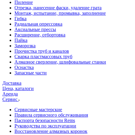
Пиление
Отрезка, нанесение фаски, удаление грата
Монтаж, испытание, промывка, заполнение
Гибка
Радиальная опрессовка
Аксиальные прессы
Расширение, отбортовка
Пайка
Заморозка
Прочистка труб и каналов
Сварка пластмассовых труб
Алмазное сверление, шлифовальные станки
Оснастка
Запасные части
Доставка
Цена, каталоги
Аренда
Сервис
Сервисные мастерские
Правила сервисного обслуживания
Паспорта безопасности Rems
Руководства по эксплуатации
Восстановление алмазных коронок