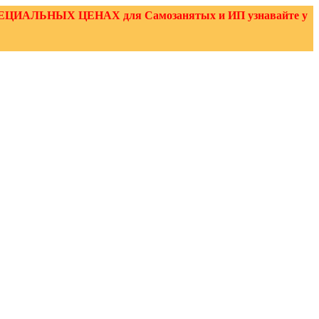
 О СПЕЦИАЛЬНЫХ ЦЕНАХ для Самозанятых и ИП узнавайте у