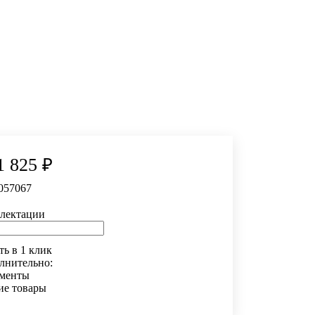
1 825 ₽
057067
лектации
ь в 1 клик
лнительно:
менты
ие товары