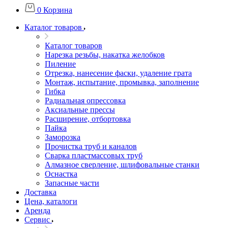
0
Корзина
Каталог товаров
Каталог товаров
Нарезка резьбы, накатка желобков
Пиление
Отрезка, нанесение фаски, удаление грата
Монтаж, испытание, промывка, заполнение
Гибка
Радиальная опрессовка
Аксиальные прессы
Расширение, отбортовка
Пайка
Заморозка
Прочистка труб и каналов
Сварка пластмассовых труб
Алмазное сверление, шлифовальные станки
Оснастка
Запасные части
Доставка
Цена, каталоги
Аренда
Сервис