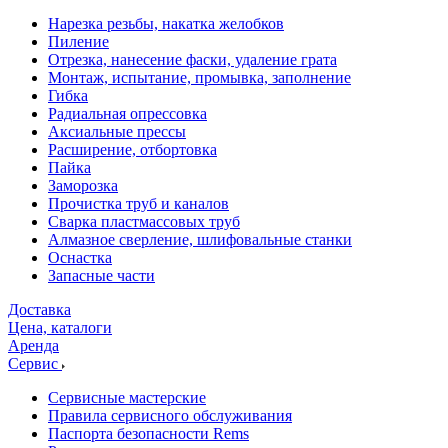
Нарезка резьбы, накатка желобков
Пиление
Отрезка, нанесение фаски, удаление грата
Монтаж, испытание, промывка, заполнение
Гибка
Радиальная опрессовка
Аксиальные прессы
Расширение, отбортовка
Пайка
Заморозка
Прочистка труб и каналов
Сварка пластмассовых труб
Алмазное сверление, шлифовальные станки
Оснастка
Запасные части
Доставка
Цена, каталоги
Аренда
Сервис
Сервисные мастерские
Правила сервисного обслуживания
Паспорта безопасности Rems