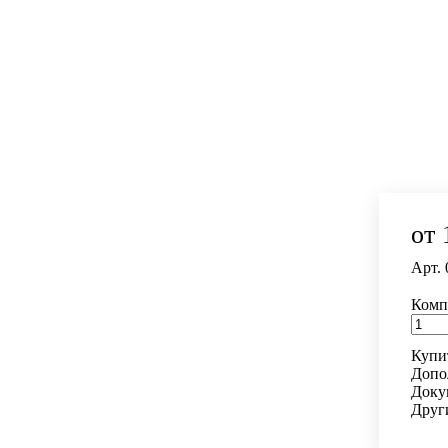
от 
Арт.
Комп
Купит
Допо
Доку
Друг