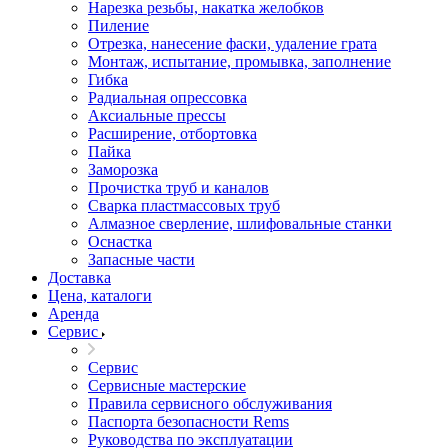
Нарезка резьбы, накатка желобков
Пиление
Отрезка, нанесение фаски, удаление грата
Монтаж, испытание, промывка, заполнение
Гибка
Радиальная опрессовка
Аксиальные прессы
Расширение, отбортовка
Пайка
Заморозка
Прочистка труб и каналов
Сварка пластмассовых труб
Алмазное сверление, шлифовальные станки
Оснастка
Запасные части
Доставка
Цена, каталоги
Аренда
Сервис
Сервис
Сервисные мастерские
Правила сервисного обслуживания
Паспорта безопасности Rems
Руководства по эксплуатации