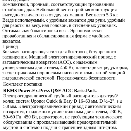
Компактный, прочный, соответствующий требованиям
стройплощадки. Небольшой вес и стройная конструкция
выгодно отличают его от других машин. Вес всего 5,3 кг.
Везде используемый, с удобным захватом для руки, удобный
для работы на весу, над головой, в стесненных условиях.
Оптимальная балансировка веса. Эргономически
проработанная и сбалансированная форма с удобным
захватом.
Привод
Большая расширяющая сила для быстрого, безупречного
расширения. Мощный электрогидравлический привод с
автоматическим возвратом (ACC), с надежным
универсальным двигателем, 450 Вт, планетарным редуктором,
эксцентриковым поршневым насосом и компактной мощной
гидравлической системой. Переключатель безопасности.
Комплект поставки
REMS Power-Ex-Press Q&E ACC Basic-Pack
.
Электрогидравлический трубный расширитель для труб/
колец систем Uponor Quick & Easy D 16–63 мм, D ½–2", s ≤
5,8 мм. Электрогидравлический привод с автоматическим
возвратом, с надежным универсальным двигателем, 230 В,
50–60 Гц, 450 Вт, редуктором, не требующим технического
обслуживания с проскальзывающей предохранительной
муфтой и системой подачи с трапециевидным штифтом.