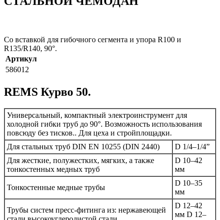
СТАЛЬНОЙ ЧЕМОДАН
Со вставкой для гибочного сегмента и упора R100 и
R135/R140, 90°.
Артикул
586012
REMS Курво 50.
Универсальный, компактный электроинструмент для
холодной гибки труб до 90°. Возможность использования
повсюду без тисков.. Для цеха и стройплощадки.
Для стальных труб DIN EN 10255 (DIN 2440)
D 1/4–1/4”
Для жесткие, полужестких, мягких, а также
D 10–42
тонкостенных медных труб
мм
D 10–35
Тонкостенные медные трубы
мм
D 12–42
Трубы систем пресс-фитинга из: нержавеющей
мм D 12–
стали высокоуглеродистой стали