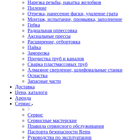
Нарезка резьбы, накатка желобков
Пиление
Отрезка, нанесение фаски, удаление грата
Монтаж, испытание, промывка, заполнение
Гибка
Радиальная опрессовка
Аксиальные прессы
Расширение, отбортовка
Пайка
Заморозка
Прочистка труб и каналов
Сварка пластмассовых труб
Алмазное сверление, шлифовальные станки
Оснастка
Запасные части
Доставка
Цена, каталоги
Аренда
Сервис
Сервис
Сервисные мастерские
Правила сервисного обслуживания
Паспорта безопасности Rems
Руководства по эксплуатации