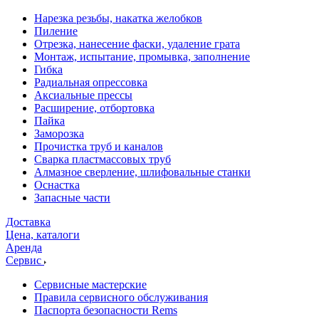
Нарезка резьбы, накатка желобков
Пиление
Отрезка, нанесение фаски, удаление грата
Монтаж, испытание, промывка, заполнение
Гибка
Радиальная опрессовка
Аксиальные прессы
Расширение, отбортовка
Пайка
Заморозка
Прочистка труб и каналов
Сварка пластмассовых труб
Алмазное сверление, шлифовальные станки
Оснастка
Запасные части
Доставка
Цена, каталоги
Аренда
Сервис
Сервисные мастерские
Правила сервисного обслуживания
Паспорта безопасности Rems