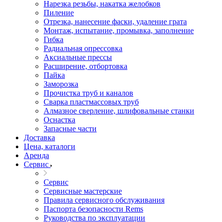
Нарезка резьбы, накатка желобков
Пиление
Отрезка, нанесение фаски, удаление грата
Монтаж, испытание, промывка, заполнение
Гибка
Радиальная опрессовка
Аксиальные прессы
Расширение, отбортовка
Пайка
Заморозка
Прочистка труб и каналов
Сварка пластмассовых труб
Алмазное сверление, шлифовальные станки
Оснастка
Запасные части
Доставка
Цена, каталоги
Аренда
Сервис
Сервис
Сервисные мастерские
Правила сервисного обслуживания
Паспорта безопасности Rems
Руководства по эксплуатации