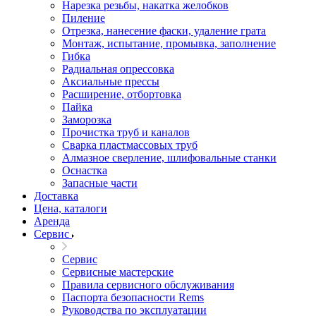
Нарезка резьбы, накатка желобков
Пиление
Отрезка, нанесение фаски, удаление грата
Монтаж, испытание, промывка, заполнение
Гибка
Радиальная опрессовка
Аксиальные прессы
Расширение, отбортовка
Пайка
Заморозка
Прочистка труб и каналов
Сварка пластмассовых труб
Алмазное сверление, шлифовальные станки
Оснастка
Запасные части
Доставка
Цена, каталоги
Аренда
Сервис
Сервис
Сервисные мастерские
Правила сервисного обслуживания
Паспорта безопасности Rems
Руководства по эксплуатации