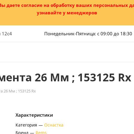
 Вы даете согласие на обработку ваших персональных 
узнавайте у менеджеров
м 12с4
Понедельник-Пятница: с 09:00 до 18:30
ента 26 Мм ; 153125 Rx
а 26 Мм ; 153125 Rx
Характеристики
Категория
—
Оснастка
Бренд
—
Rems